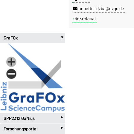
annette.lidzba@ovgu.de
Sekretariat
GraFOx
‣
‣
SPP2312 GaNius
‣
Forschungsportal