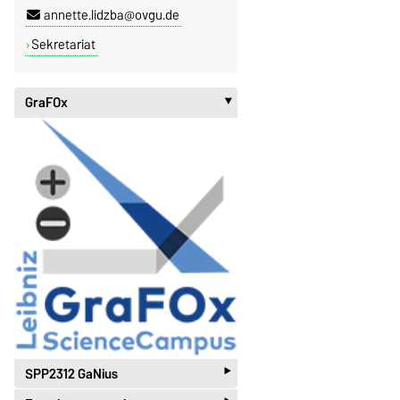
annette.lidzba@ovgu.de
Sekretariat
GraFOx
‣
‣
SPP2312 GaNius