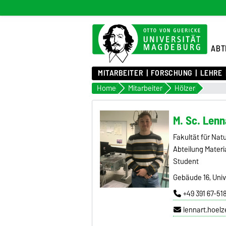
ABT
MITARBEITER
FORSCHUNG
LEHRE
Home
Mitarbeiter
Hölzer
M. Sc. Lenn
Fakultät für Na
Abteilung Materi
Student
Gebäude 16, Unive
+49 391 67-51
lennart.hoel