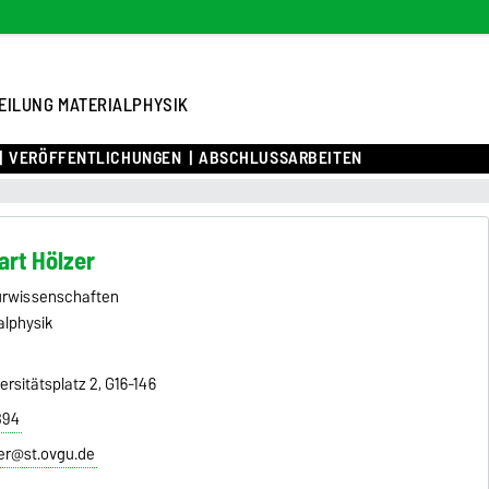
EILUNG MATERIALPHYSIK
VERÖFFENTLICHUNGEN
ABSCHLUSSARBEITEN
art Hölzer
turwissenschaften
alphysik
rsitätsplatz 2, G16-146
894
zer@st.ovgu.de