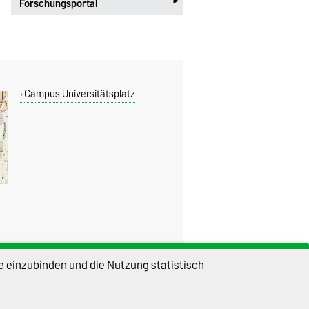
‣
Forschungsportal
Campus Universitätsplatz
e einzubinden und die Nutzung statistisch
DIESE SEITE
Drucken
Permalink