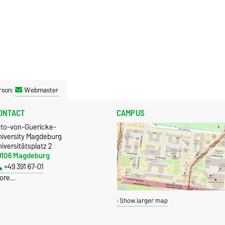
rson:
Webmaster
ONTACT
CAMPUS
tto-von-Guericke-
niversity Magdeburg
iversitätsplatz 2
9106 Magdeburg
+49 391 67-01
ore…
Show larger map