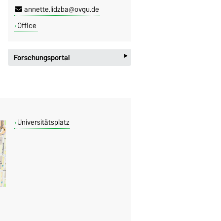
annette.lidzba@ovgu.de
Office
‣
Forschungsportal
Universitätsplatz