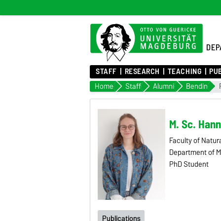
DEP
STAFF
RESEARCH
TEACHING
PU
Home
Staff
Alumni
Bendin
M. Sc. Han
Faculty of Natur
Department of Ma
PhD Student
Publications