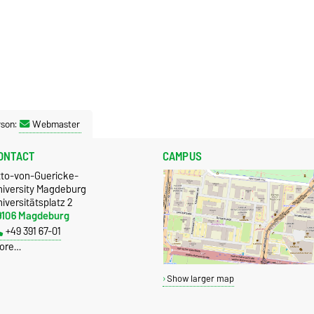
rson:
Webmaster
ONTACT
CAMPUS
tto-von-Guericke-
niversity Magdeburg
iversitätsplatz 2
9106 Magdeburg
+49 391 67-01
ore…
Show larger map