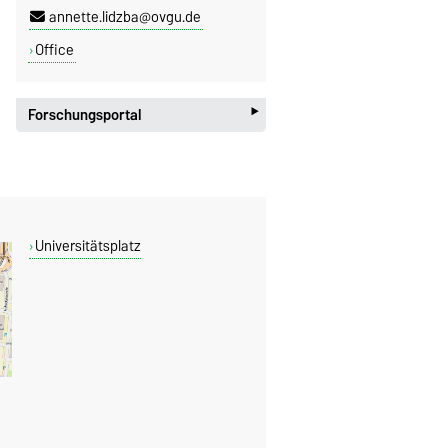
annette.lidzba@ovgu.de
Office
‣
Forschungsportal
Universitätsplatz