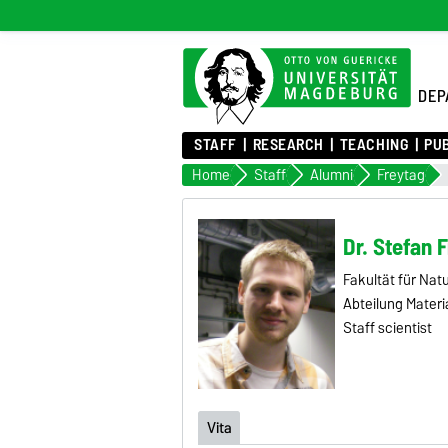
DEP
STAFF
RESEARCH
TEACHING
PU
Home
Staff
Alumni
Freytag
Dr. Stefan 
Fakultät für Na
Abteilung Materi
Staff scientist
Vita