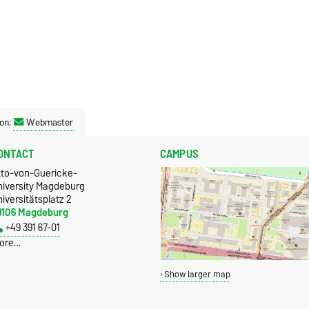
on:
Webmaster
ONTACT
CAMPUS
tto-von-Guericke-
niversity Magdeburg
iversitätsplatz 2
9106 Magdeburg
+49 391 67-01
ore…
Show larger map