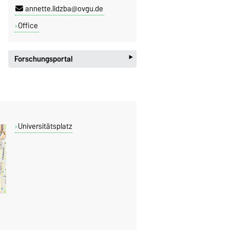
annette.lidzba@ovgu.de
Office
‣
Forschungsportal
Universitätsplatz