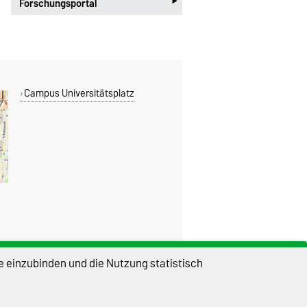
‣
Forschungsportal
Campus Universitätsplatz
e einzubinden und die Nutzung statistisch
DIESE SEITE
Drucken
Permalink