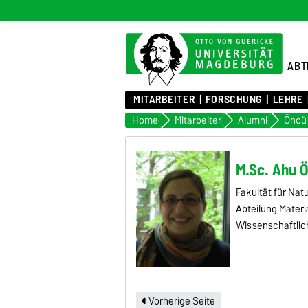
ABT
MITARBEITER
FORSCHUNG
LEHRE
Home
Mitarbeiter
Alumni
Öncü
M.Sc. Ahu 
Fakultät für Na
Abteilung Materi
Wissenschaftlich
Vorherige Seite