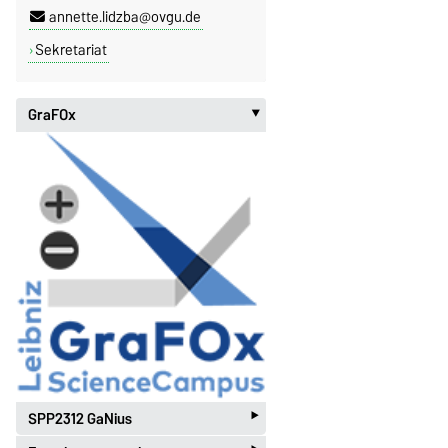
annette.lidzba@ovgu.de
Sekretariat
GraFOx
‣
‣
SPP2312 GaNius