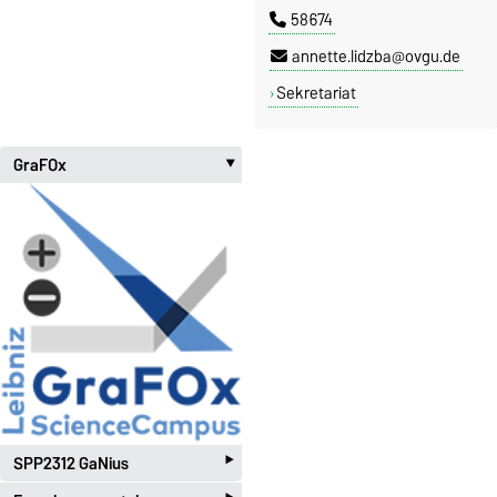
58674
annette.lidzba@ovgu.de
Sekretariat
GraFOx
‣
‣
SPP2312 GaNius