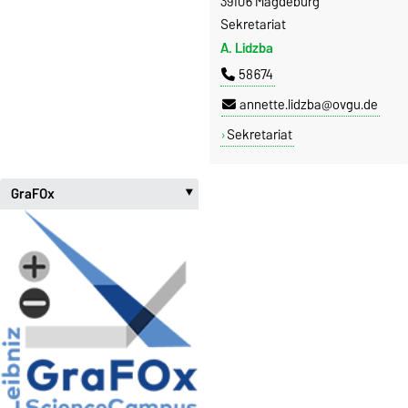
39106 Magdeburg
Sekretariat
A. Lidzba
58674
annette.lidzba@ovgu.de
Sekretariat
GraFOx
‣